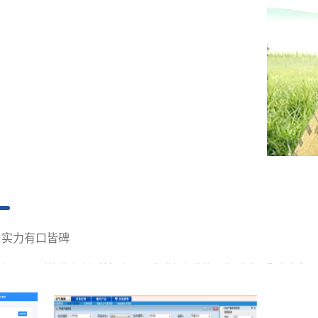
 实力有口皆碑
02二、旅游app开发的价值对用户的帮助对用户而来说，旅游app开发整合了旅游资源，让用户可以更加快捷的找到心仪的旅行目的，没有去过的地方可以通过旅游攻略提前领略，1：华盛恒辉软件开发 1伍扒(手)幺幺叁叁(机)泗柒泗泗科技有限公司 上榜理由：华盛恒辉是一家专注于高端软件定制开发服务和高端建设的服务机构，致力于为企业提供全面、系统的开发制作方案。在开发、建设到运营推广领域拥有丰富。旅游APP软件开发未来发展趋势：品种更丰富。除了机票、酒店或者打包套餐商品，休闲度假、亲子教育、周末出行等突破了传统旅游界限的主题游将成为自由行用户旅游的新标配，用户对旅游的追求也将逐步从到此一游过渡到深入体验当地民。在等值分析上非常有特色的GIS二次开发软件 从结构上看 气象方面做c/s结构比较好些。如果用webgis来做也是可以的 目前在国内做等值分析功能比较好的软件是 Topmap 这个软件 你可以参考看看 参考资料：//www。topmap。com。Sabase等。咨询更多相关信息可联系上海照梵软件有限公司，产品服务：目前自主研发的软件系列，包括全域旅游电子商务系统、B2B旅游同业分销平台、