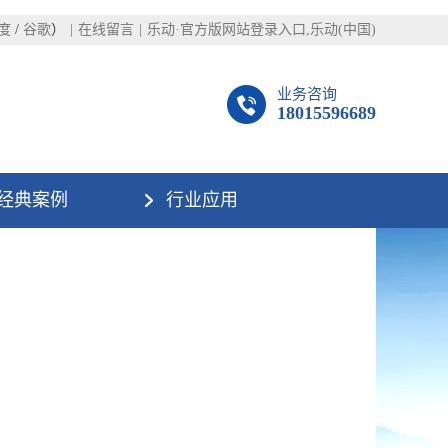
度
/
谷歌
）
|
在线留言
|
乐动·官方版网站登录入口,乐动(中国)
业务咨询
18015596689
经典案例
行业应用