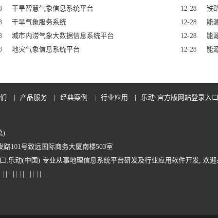
8
干旱智慧气象信息系统平台
12-28
铁
8
干旱气象服务系统
12-28
能
8
城市内涝气象大数据信息系统平台
12-28
能
8
地灾气象信息系统平台
12-28
能
们
|
产品服务
|
经典案例
|
行业应用
|
乐动·官方版网站登录入口,
总)
路101号致远国际商务大厦南楼503室
口,乐动(中国) 专业从事地理信息系统平台研发及行业应用软件开发, 欢迎
| | | | | | | | | | |