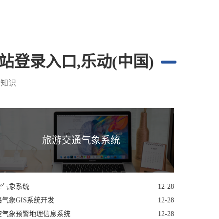
站登录入口,乐动(中国)
S知识
旅游交通气象系统
空气象系统
12-28
路气象GIS系统开发
12-28
空气象预警地理信息系统
12-28