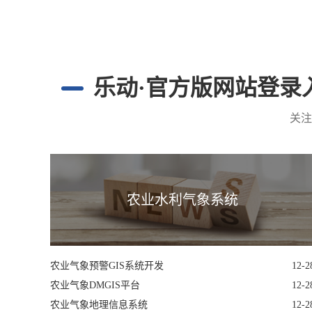
乐动·官方版网站登录入
关注
农业水利气象系统
农业气象预警GIS系统开发
12-2
农业气象DMGIS平台
12-2
农业气象地理信息系统
12-2