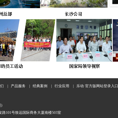
们
|
产品服务
|
经典案例
|
行业应用
|
乐动·官方版网站登录入口,
赵)
路101号致远国际商务大厦南楼503室