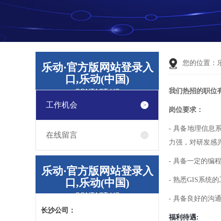
您的位置：
乐动·官方版网站登录入
口,乐动(中国)
CONTACT US
我们热招的职位
工作机会
岗位要求：
- 具备地理信
在线留言
力强，对研发感
- 具备一定的编程
乐动·官方版网站登录入
- 熟悉GIS系
口,乐动(中国)
CONTACT US
- 具备良好的
长沙公司：
福利待遇
: