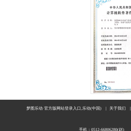
梦图乐动·官方版网站登录入口,乐动(中国)
|
关于我们
|
手机：0512-66806280(赵)