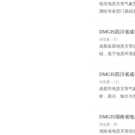
临沧地质灾害气象
测绘等各部门基础
DMGIS四川省
浏览量：95
成都县级地质灾害
础，基于地质环境
DMGIS四川省
浏览量：111
成都市地质灾害气
析、展示、输出与
DMGIS湖南省
浏览量：89
湖南省地质灾害综