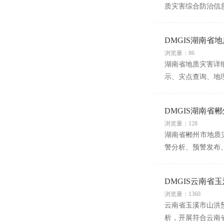
质灾害综合防治信
DMGIS湖南省
浏览量：86
湖南省地质灾害详细
示、灾点查询、地
DMGIS湖南省
浏览量：128
湖南省郴州市地质
警分析、预警发布
DMGIS云南省
浏览量：1360
云南省玉溪市山洪
析，开展符合云南省