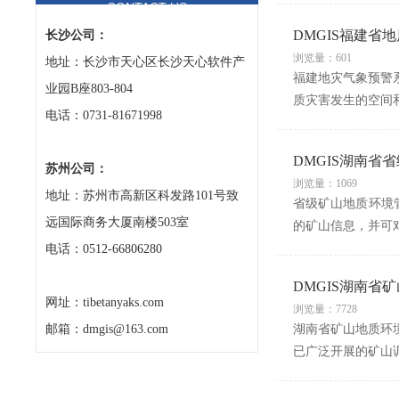
CONTACT US
DMGIS福建省
长沙公司：
浏览量：601
地址：长沙市天心区长沙天心软件产
福建地灾气象预警
业园B座803-804
质灾害发生的空间
电话：0731-81671998
DMGIS湖南省
苏州公司：
浏览量：1069
地址：苏州市高新区科发路101号致
省级矿山地质环境
远国际商务大厦南楼503室
的矿山信息，并可
电话：0512-66806280
DMGIS湖南省
网址：tibetanyaks.com
浏览量：7728
邮箱：dmgis@163.com
湖南省矿山地质环
已广泛开展的矿山