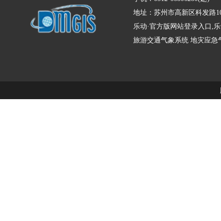
地址：苏州市高新区科发路10
乐动·官方版网站登录入口,乐
旅游交通气象系统
地灾应急