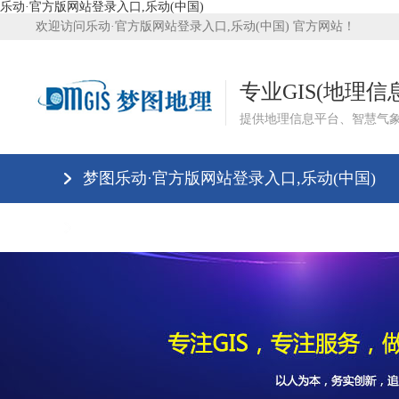
乐动·官方版网站登录入口,乐动(中国)
欢迎访问乐动·官方版网站登录入口,乐动(中国) 官方网站！
专业GIS(地理
提供地理信息平台、智慧气
梦图乐动·官方版网站登录入口,乐动(中国)
乐动·官方版网站登录入口,乐动(中国)