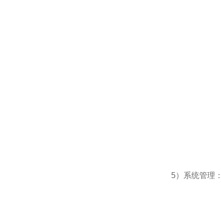
5）系统管理