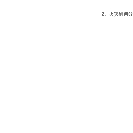
2、火灾研判分