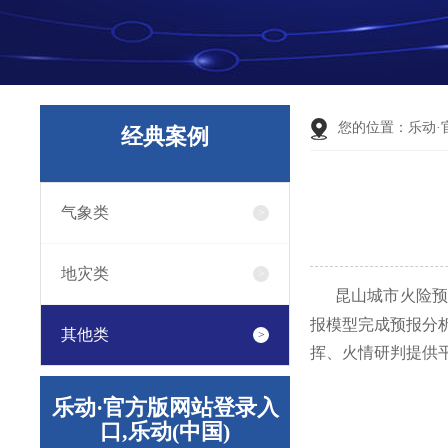
您的位置：
乐动·
经典案例
气象类
地灾类
昆山城市火险预
报模型完成预报分
其他类
挥、火情研判提供
乐动·官方版网站登录入
口,乐动(中国)