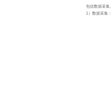
包括数据采集
1）数据采集