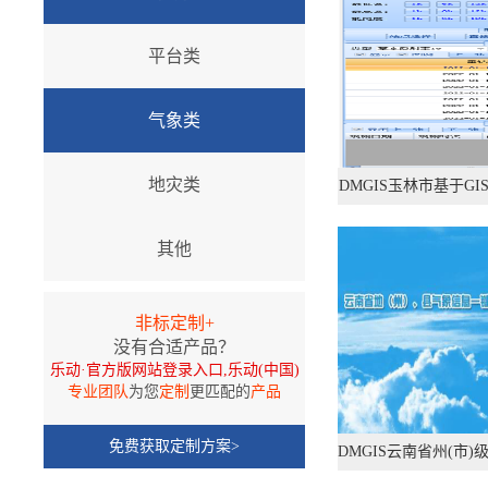
平台类
气象类
地灾类
DMGIS玉林市基于G
叫
其他
非标定制+
没有合适产品？
乐动·官方版网站登录入口,乐动(中国)
专业团队
为您
定制
更匹配的
产品
免费获取定制方案>
DMGIS云南省州(市