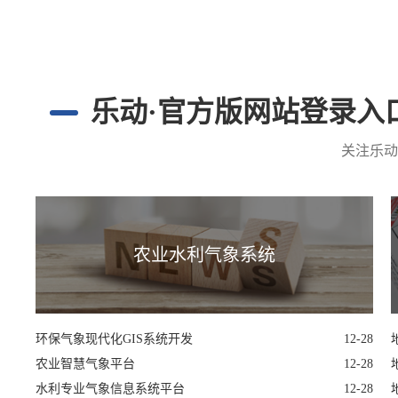
乐动·官方版网站登录入口
关注乐动
农业水利气象系统
环保气象现代化GIS系统开发
12-28
农业智慧气象平台
12-28
水利专业气象信息系统平台
12-28