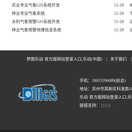
农业专业气象GIS系统开发
12-28
林业专业气象系统
12-28
水利气象预警GIS系统开发
12-28
林业气象预警地理信息系统
12-28
梦图乐动·官方版网站登录入口,乐动(中国)
|
关于我们
|
手机：18015596689(赵总)
地址：苏州市高新区科发路10
乐动·官方版网站登录入口,乐
链接支持： | | | | |