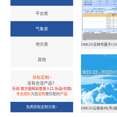
平台类
气象类
地灾类
DMGIS玉林市基于G
叫
其他
非标定制+
没有合适产品？
乐动·官方版网站登录入口,乐动(中国)
专业团队
为您
定制
更匹配的
产品
免费获取定制方案>
DMGIS云南省州(市