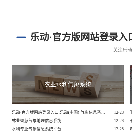
乐动·官方版网站登录入口
关注乐动
农业水利气象系统
乐动·官方版网站登录入口,乐动(中国) 气象信息系统平台
12-28
林业智慧气象地理信息系统
12-28
水利专业气象信息系统平台
12-28