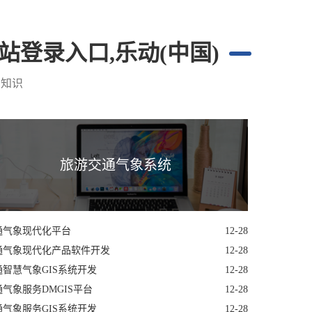
站登录入口,乐动(中国)
S知识
旅游交通气象系统
通气象现代化平台
12-28
通气象现代化产品软件开发
12-28
通智慧气象GIS系统开发
12-28
通气象服务DMGIS平台
12-28
通气象服务GIS系统开发
12-28