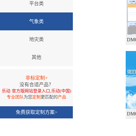
平台类
气象类
地灾类
DM
其他
非标定制+
没有合适产品？
乐动·官方版网站登录入口,乐动(中国)
专业团队
为您
定制
更匹配的
产品
免费获取定制方案>
DM