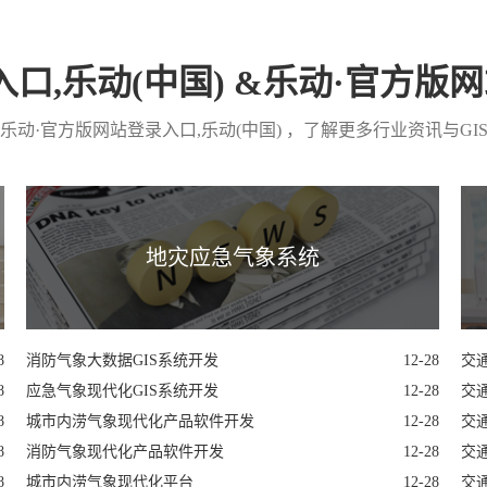
口,乐动(中国) &乐动·官方版网
乐动·官方版网站登录入口,乐动(中国) ，了解更多行业资讯与GI
地灾应急气象系统
8
消防气象大数据GIS系统开发
12-28
交
8
应急气象现代化GIS系统开发
12-28
交
8
城市内涝气象现代化产品软件开发
12-28
交
8
消防气象现代化产品软件开发
12-28
交
8
城市内涝气象现代化平台
12-28
交