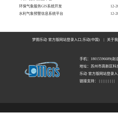
环保气象服务GIS系统开发
12-2
水利气象预警信息系统平台
12-2
梦图乐动·官方版网站登录入口,乐动(中国)
|
关于我
手机：18015596689(赵
地址：苏州市高新区科发
乐动·官方版网站登录入
链接支持： | | | | | | | | |