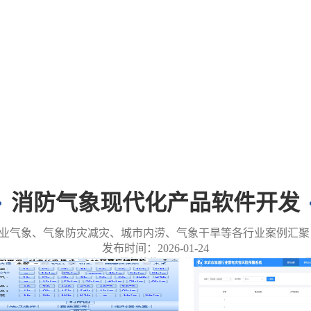
消防气象现代化产品软件开发
业气象、气象防灾减灾、城市内涝、气象干旱等各行业案例汇聚
发布时间：2026-01-24
，好像蛮多小伙伴对华为自带
天气软件
评价挺好的，所以如
来自
果你恰好