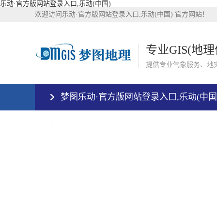
乐动·官方版网站登录入口,乐动(中国)
欢迎访问乐动·官方版网站登录入口,乐动(中国) 官方网站！
专业GIS(地
提供专业气象服务、地
梦图乐动·官方版网站登录入口,乐动(中国
乐动·官方版网站登录入口,乐动(中国)