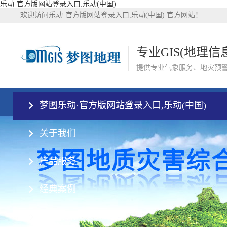
乐动·官方版网站登录入口,乐动(中国)
欢迎访问乐动·官方版网站登录入口,乐动(中国) 官方网站！
专业GIS(地理
提供专业气象服务、地灾预
梦图乐动·官方版网站登录入口,乐动(中国)
关于我们
产品服务
经典案例
行业应用