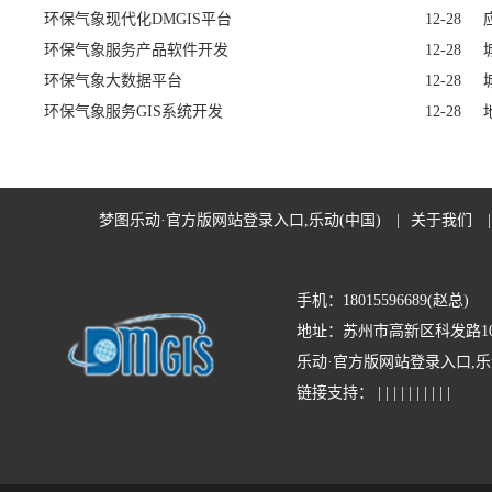
环保气象现代化DMGIS平台
12-28
环保气象服务产品软件开发
12-28
环保气象大数据平台
12-28
环保气象服务GIS系统开发
12-28
梦图乐动·官方版网站登录入口,乐动(中国)
|
关于我们
|
手机：18015596689(赵总)
地址：苏州市高新区科发路10
乐动·官方版网站登录入口,乐
链接支持： | | | | | | | | | |