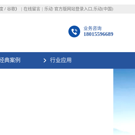
度
/
谷歌
）
|
在线留言
|
乐动·官方版网站登录入口,乐动(中国)
业务咨询
18015596689
经典案例
行业应用