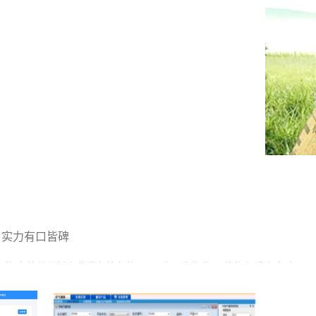
 实力有口皆碑
另外在气象gis应用中用到最多的功能应当是 等值分析。等值线和等值面分析方面用的比较多。所以选择软件必须要选在二次开发方面的功能比较好的 在等值分析上非常有特色的GIS二次开发软件 从结构上看 气象方面做c/s结构比较好。GIS软件开发（第一讲）。ppt免费下载 链接://pan。baidu。com/s/1ZL-4JblRbl9cIPOp-TkOPQ 提取码:54pe 地理信息系统（Geographic Information System或 Geo－Information system，GIS）有时又称为“地学信息系统”。它。主要有2种数据，一个是矢量数据，侧重做规划什么的，就是和规划类关系比较大，也可以与系统开发相集成。另外一个是栅格数据，侧重空间分析的，就是和学者写论文，研究用的比较多，他也可以与系统开发集尘，系统开发！！你。GIS平台一般集合了地图编辑、查询、定位，放大，缩小，网络分析，路径分析，等值分析，DEM分析等功能。大多时候说的GIS开发是指在GIS平台上进行的二次开发。在GIS平台基础上可以进行根据具体业务的二次开发，比如应用于物流行业。首先是基本的地图漫