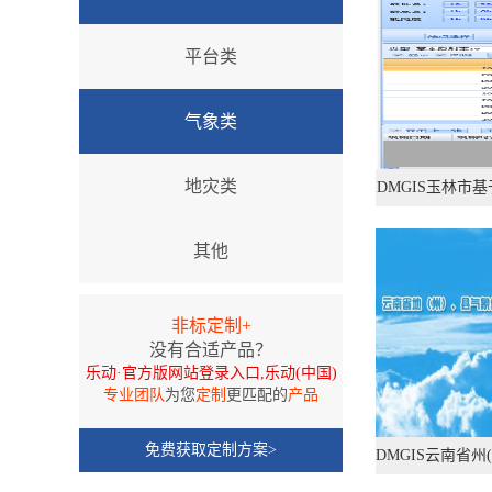
平台类
气象类
地灾类
DMGIS玉林市
其他
非标定制+
没有合适产品？
乐动·官方版网站登录入口,乐动(中国)
专业团队
为您
定制
更匹配的
产品
免费获取定制方案>
DMGIS云南省