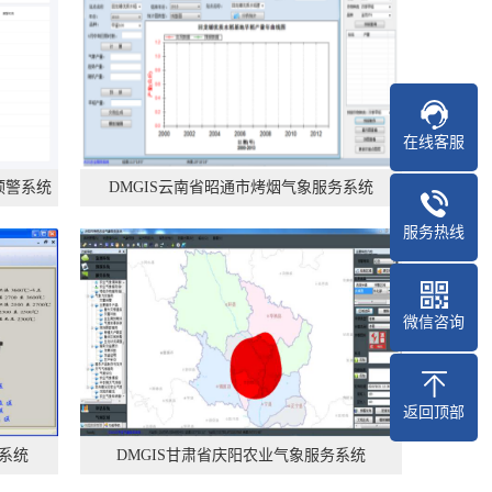
在线客服
预警系统
DMGIS云南省昭通市烤烟气象服务系统
服务热线
微信咨询
返回顶部
务系统
DMGIS甘肃省庆阳农业气象服务系统