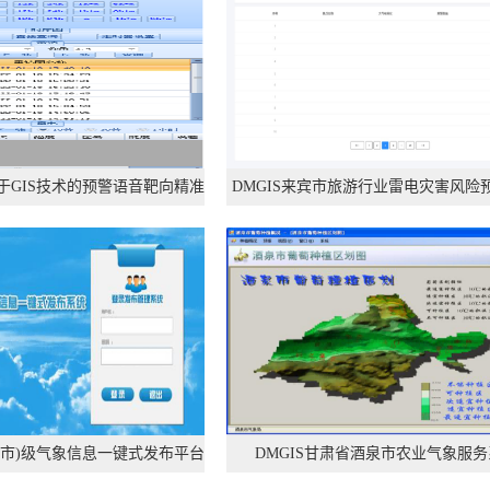
基于GIS技术的预警语音靶向精准
DMGIS来宾市旅游行业雷电灾害风险
叫应系统
州(市)级气象信息一键式发布平台
DMGIS甘肃省酒泉市农业气象服