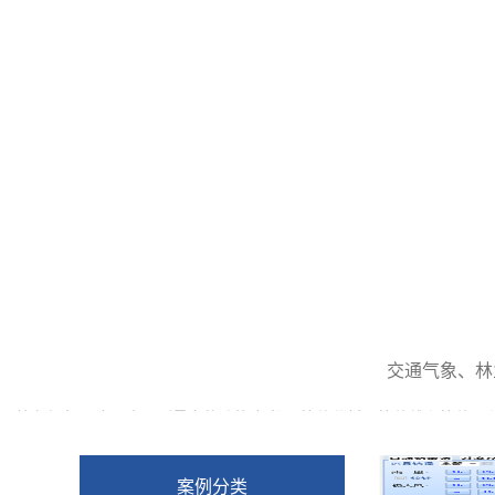
交通气象、林
案例分类