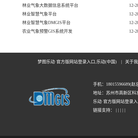
林业气象大数据信息系统平台
12-2
林业智慧气象平台
12-2
林业智慧气象DMGIS平台
12-2
农业气象预警GIS系统开发
12-2
梦图乐动·官方版网站登录入口,乐动(中国)
|
关于我
手机：18015596689(赵
地址：苏州市高新区科发
乐动·官方版网站登录入
链接支持： | | | | |