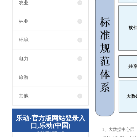
农业
林业
环境
电力
旅游
其他
乐动·官方版网站登录入
口,乐动(中国)
1、大数据中心层
CONTACT US