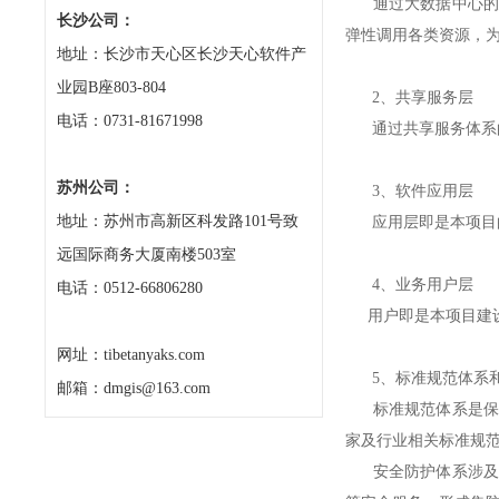
通过大数据中心的建
长沙公司：
弹性调用各类资源，为
地址：长沙市天心区长沙天心软件产
业园B座803-804
2、共享服务层
电话：0731-81671998
通过共享服务体系的
苏州公司：
3、软件应用层
地址：苏州市高新区科发路101号致
应用层即是本项目的
远国际商务大厦南楼503室
4、业务用户层
电话：0512-66806280
用户即是本项目建设
网址：tibetanyaks.com
5、标准规范体系和
邮箱：dmgis@163.com
标准规范体系是保障
家及行业相关标准规
安全防护体系涉及本