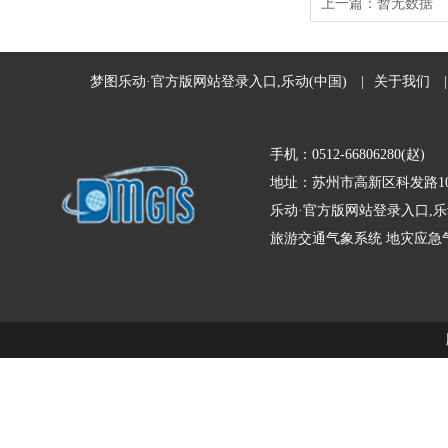
上一篇：
暂无数据
梦图乐动·官方版网站登录入口,乐动(中国)
|
关于我们
|
手机：0512-66806280(赵)
地址：苏州市高新区科发路10
乐动·官方版网站登录入口,乐
旅游交通气象系统
地灾应急