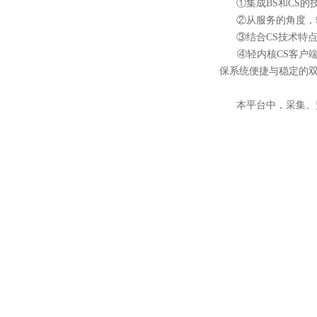
①集成BS和CS的
②从服务的角度，轻
③结合CS技术特点
④轻内核CS客户端
保系统便捷与稳定的
本平台中，采集、监控