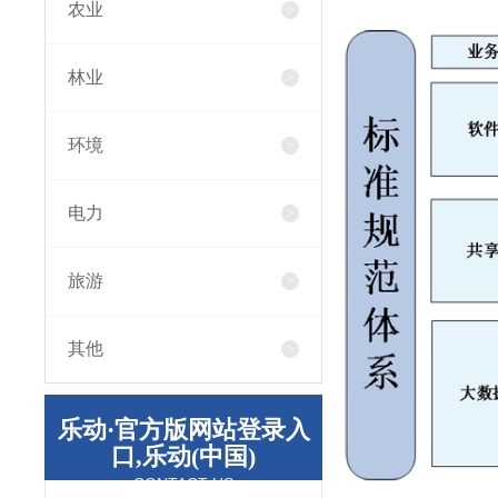
农业
林业
环境
电力
旅游
其他
乐动·官方版网站登录入
口,乐动(中国)
CONTACT US