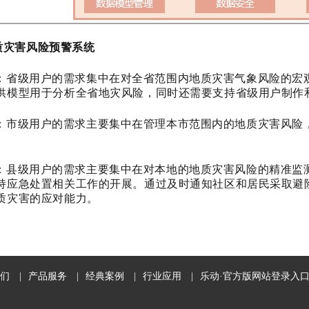
质灾害风险预警系统
级用户的需求集中在对全省范围内地质灾害气象风险的宏观
供模型用于分析全省地灾风险，同时还需要支持省级用户制作
级用户的需求主要集中在管理本市范围内的地质灾害风险，
级用户的需求主要集中在对本地的地质灾害风险的精准监测
持应急处置相关工作的开展。通过及时通知社区和居民采取避
质灾害的应对能力。
们
|
产品服务
|
经典案例
|
行业应用
|
乐动·官方版网站登录入口,