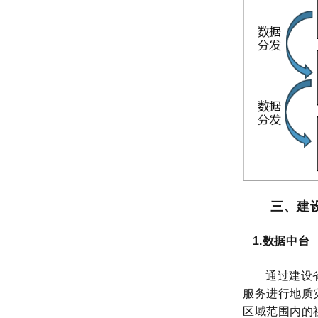
三、建设
1.数据中台
通过建设省级
服务进行地质
区域范围内的