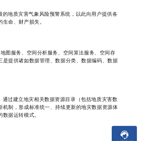
的地质灾害气象风险预警系统，以此向用户提供各
的生命、财产损失。
C地图服务、空间分析服务、空间算法服务、空间存
三是提供诸如数据管理、数据分类、数据编码、数据
通过建立地灾相关数据资源目录（包括地质灾害数
新机制，形成标准统一、持续更新的地灾数据资源体
的数据运转模式。