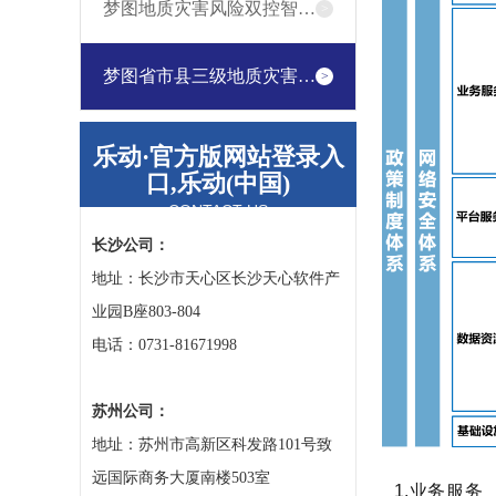
梦图地质灾害风险双控智…
梦图省市县三级地质灾害…
乐动·官方版网站登录入
口,乐动(中国)
CONTACT US
长沙公司：
地址：长沙市天心区长沙天心软件产
业园B座803-804
电话：0731-81671998
苏州公司：
地址：苏州市高新区科发路101号致
远国际商务大厦南楼503室
1.业务服务