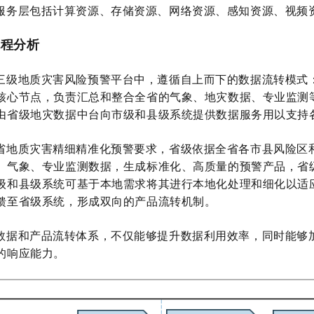
层包括计算资源、存储资源、网络资源、感知资源、视频
流程分析
地质灾害风险预警平台中，遵循自上而下的数据流转模式：
核心节点，负责汇总和整合全省的气象、地灾数据、专业监测
由省级地灾数据中台向市级和县级系统提供数据服务用以支持
质灾害精细精准化预警要求，省级依据全省各市县风险区和
、气象、专业监测数据，生成标准化、高质量的预警产品，省
级和县级系统可基于本地需求将其进行本地化处理和细化以适
馈至省级系统，形成双向的产品流转机制。
和产品流转体系，不仅能够提升数据利用效率，同时能够加
的响应能力。