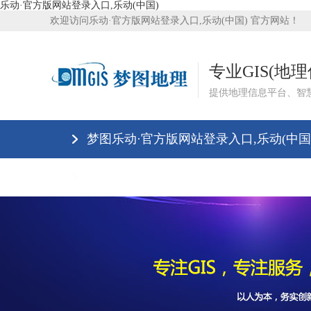
乐动·官方版网站登录入口,乐动(中国)
欢迎访问乐动·官方版网站登录入口,乐动(中国) 官方网站！
专业GIS(地
提供地理信息平台、智
梦图乐动·官方版网站登录入口,乐动(中国
乐动·官方版网站登录入口,乐动(中国)