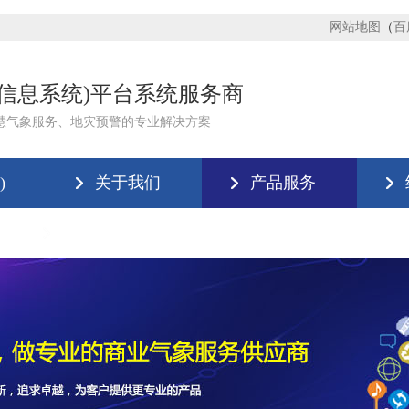
网站地图
（
百
理信息系统)平台系统服务商
慧气象服务、地灾预警的专业解决方案
)
关于我们
产品服务
乐动·官方版网站登录入口,乐动(中国)