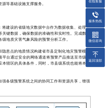
在线客服
资源等基础设施支撑服务。
服务热线
将建设的省级地灾数据中台作为数据收集、处理、
等关键数据，确保数据的准确性和实时性。完成数据
各级地质灾害气象风险的预警分析工作。
微信咨询
隐患点的地质情况构建省市县定制化地灾预警模
级平台通过安全的网络通道将预警产品推送至市级和
返回顶部
应本辖区的具体条件，同时，市县级系统也能将本地
强各级预警系统之间的协同工作和资源共享，增强