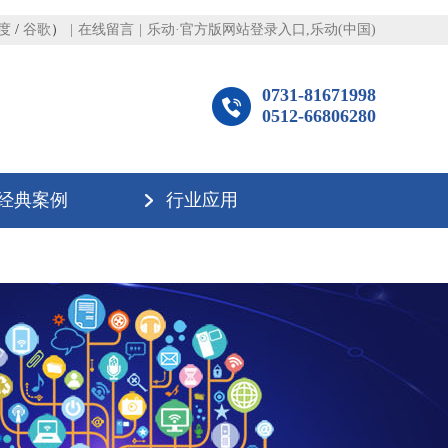
度
/
谷歌
）
|
在线留言
|
乐动·官方版网站登录入口,乐动(中国)
0731-81671998
0512-66806280
经典案例
行业应用