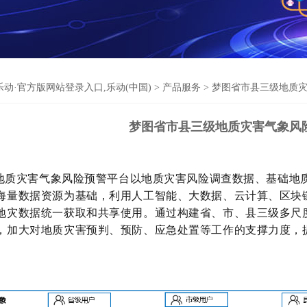
乐动·官方版网站登录入口,乐动(中国)
>
产品服务
>
梦图省市县三级地质
梦图省市县三级地质灾害气象风
地质灾害气象风险预警平台以地质灾害风险调查数据、基础地
海量数据资源为基础，利用人工智能、大数据、云计算、区块
地灾数据统一获取和共享使用。通过构建省、市、县三级多尺
，加大对地质灾害预判、预防、应急处置等工作的支撑力度，