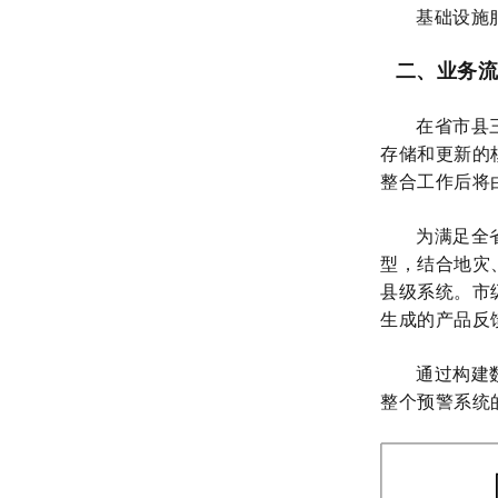
基础设施服务
二、业务
在省市县三级
存储和更新的
整合工作后将
为满足全省地
型，结合地灾
县级系统。市
生成的产品反
通过构建数据
整个预警系统