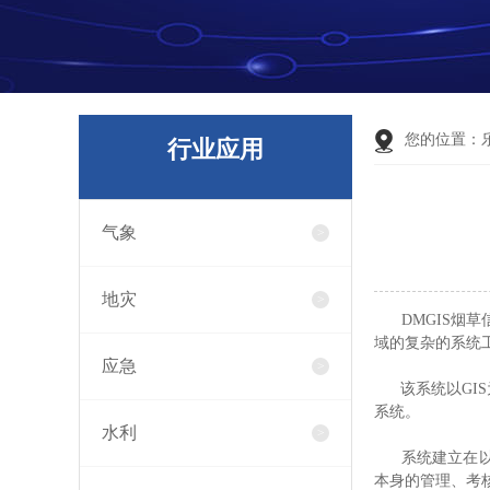
您的位置：
行业应用
气象
地灾
DMGIS烟草
域的复杂的系统
应急
该系统以GIS为
系统。
水利
系统建立在以目
本身的管理、考