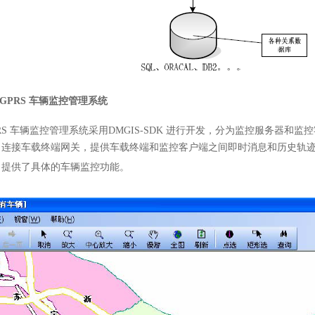
GPRS
车辆监控管理系统
PRS 车辆监控管理系统采用DMGIS-SDK 进行开发，分为监控服务器和监
接车载终端网关，提供车载终端和监控客户端之间即时消息和历史轨迹
提供了具体的车辆监控功能。