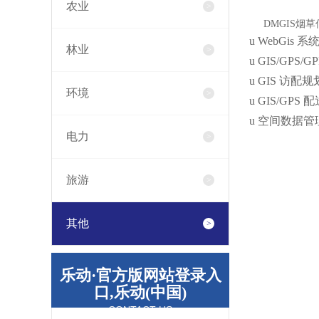
农业
DMGIS烟草
u
WebGis 系
林业
u
GIS/GPS
u
GIS 访配
环境
u
GIS/GPS
u
空间数据管
电力
旅游
其他
乐动·官方版网站登录入
口,乐动(中国)
CONTACT US