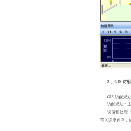
2 、GIS
访配
GIS 访配规
访配规划：主要
调度预处理：主
写入调度程序，