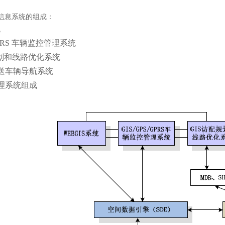
信息系统的组成：
统
/GPRS 车辆监控管理系统
规划和线路优化系统
 配送车辆导航系统
理系统组成