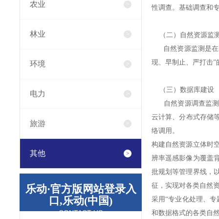
农业
性调查。基础调查和
林业
（二）自然资源监
自然资源监测是在基
现、早制止、严打击
环境
（三）数据库建设
电力
自然资源调查监测数
云计算、分布式存储
旅游
络调用。
构建自然资源立体时
其他
辨率遥感影像为覆盖
批规划等管理界线，
征，实现对各类自然
乐动·官方版网站登录入
口,乐动(中国)
采用“专业化处理、
CONTACT US
和数据格式的各类自