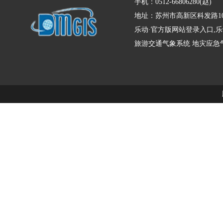
手机：0512-66806280(赵)
地址：苏州市高新区科发路10
乐动·官方版网站登录入口,乐
旅游交通气象系统
地灾应急