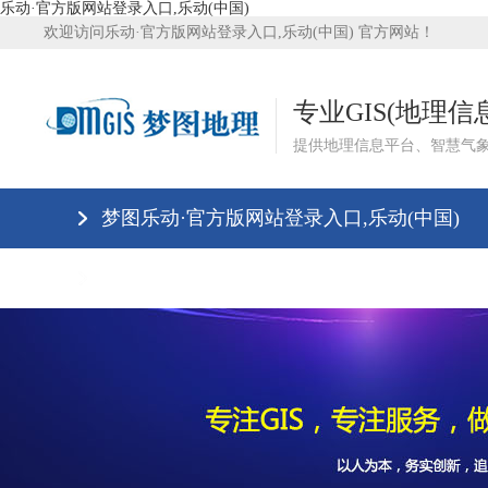
乐动·官方版网站登录入口,乐动(中国)
欢迎访问乐动·官方版网站登录入口,乐动(中国) 官方网站！
专业GIS(地理
提供地理信息平台、智慧气
梦图乐动·官方版网站登录入口,乐动(中国)
乐动·官方版网站登录入口,乐动(中国)