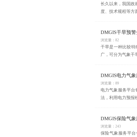
长久以来，我国政
度、技术规程等方
DMGIS干旱预
浏览量：82
干旱是一种比较特
广，可分为气象干
DMGIS电力气
浏览量：89
电力气象服务平台
法，利用电力预报
DMGIS保险气
浏览量：243
保险气象服务平台