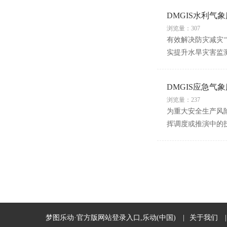
DMGIS水利气
浏览量：307
有效解决防灾减灾
实提升水旱灾害监
DMGIS应急气
浏览量：237
为重大安全生产风
挥调度或推演中的
梦图乐动·官方版网站登录入口,乐动(中国)
|
关于我们
|