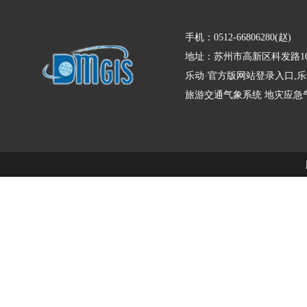
手机：0512-66806280(赵)
地址：苏州市高新区科发路10
乐动·官方版网站登录入口,乐
旅游交通气象系统
地灾应急