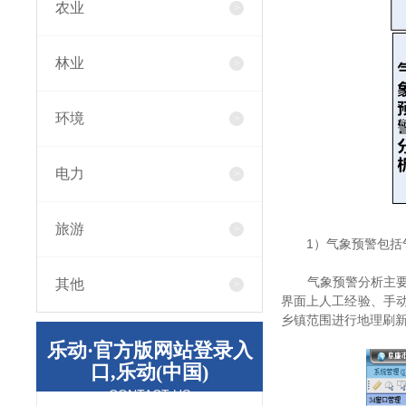
农业
林业
环境
电力
旅游
1）气象预警包括气
气象预警分析主要基
其他
界面上人工经验、手
乡镇范围进行地理刷
乐动·官方版网站登录入
口,乐动(中国)
CONTACT US