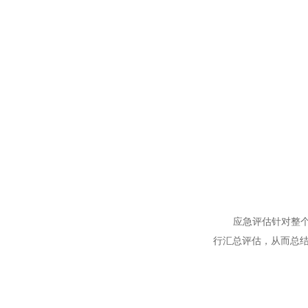
应急评估针对整个应
行汇总评估，从而总