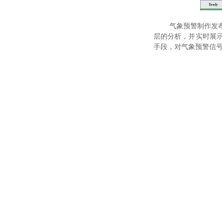
气象预警制作发布首
层的分析，并实时展
手段，对气象预警信