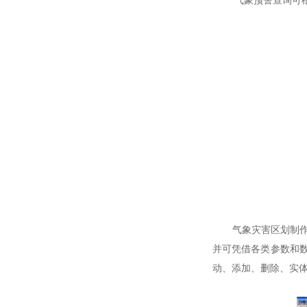
气象预警查询可根据
气象灾害区划制作基
并可凭借各类参数和
动、添加、删除、实