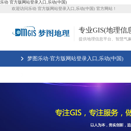
乐动·官方版网站登录入口,乐动(中国)
欢迎访问乐动·官方版网站登录入口,乐动(中国) 官方网站！
专业GIS(地理
提供地理信息平台、智慧气
梦图乐动·官方版网站登录入口,乐动(中国)
乐动·官方版网站登录入口,乐动(中国)