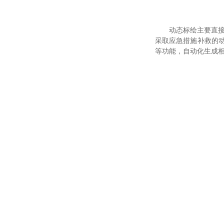
动态标绘主要直接调
采取应急措施补救的
等功能，自动化生成