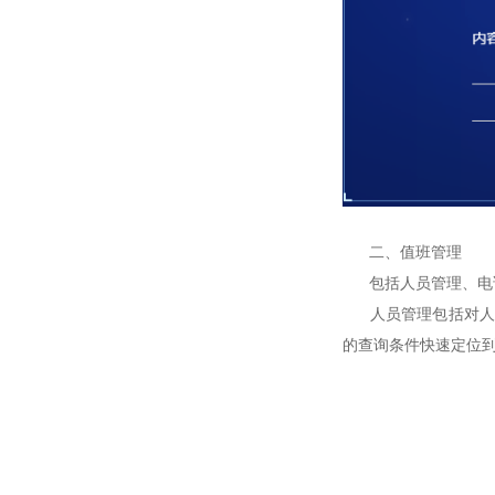
二、值班管理
包括人员管理、电话
人员管理包括对人员
的查询条件快速定位