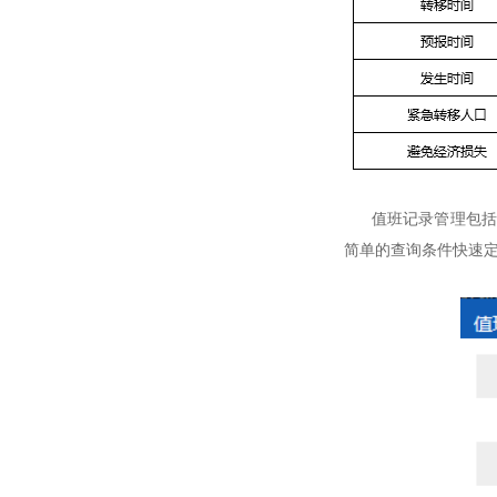
值班记录管理包括对
简单的查询条件快速