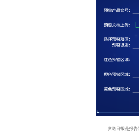
发送日报是报告降雨