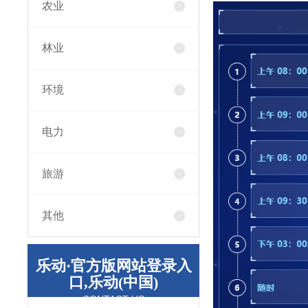
农业
林业
环境
电力
旅游
其他
乐动·官方版网站登录入
口,乐动(中国)
CONTACT US