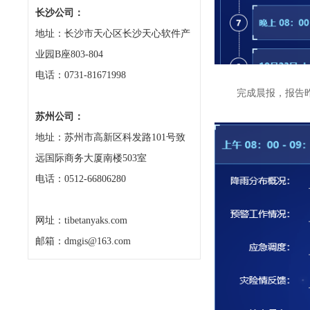
长沙公司：
地址：长沙市天心区长沙天心软件产
业园B座803-804
电话：0731-81671998
完成晨报
，
报告
苏州公司：
地址：苏州市高新区科发路101号致
远国际商务大厦南楼503室
电话：0512-66806280
网址：tibetanyaks.com
邮箱：dmgis@163.com