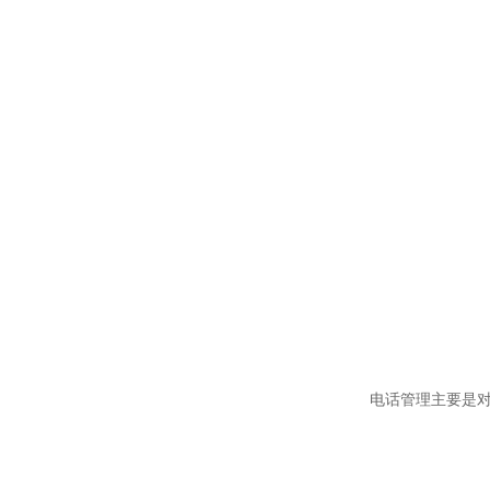
电话管理主要是对人