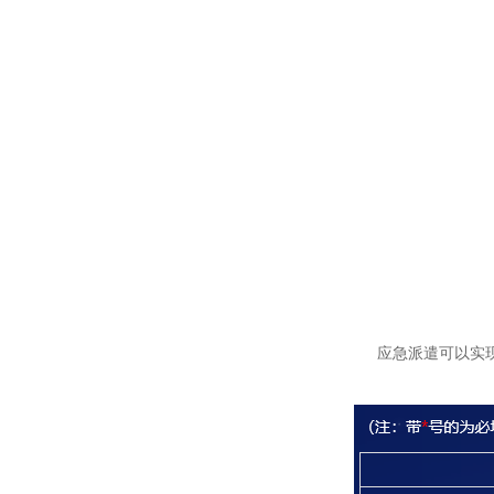
应急派遣可以实现