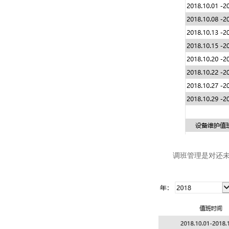
调班管理是对还未发