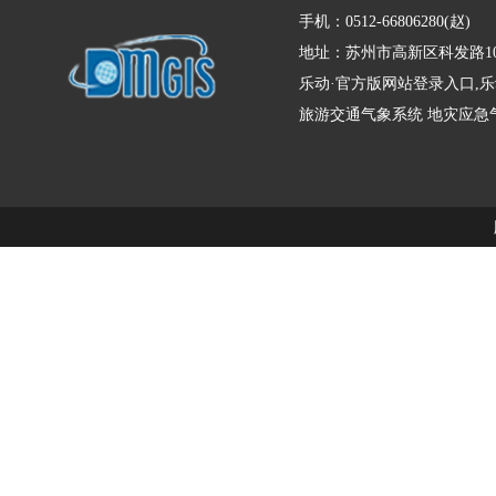
手机：0512-66806280(赵)
地址：苏州市高新区科发路10
乐动·官方版网站登录入口,乐
旅游交通气象系统
地灾应急