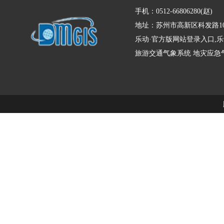
手机：0512-66806280(赵)
地址：苏州市高新区科发路10
乐动·官方版网站登录入口,乐
旅游交通气象系统
地灾应急