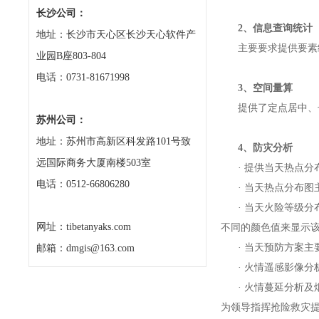
长沙公司：
2、信息查询统计
地址：长沙市天心区长沙天心软件产
主要要求提供要素统
业园B座803-804
电话：0731-81671998
3、空间量算
提供了定点居中、长
苏州公司：
地址：苏州市高新区科发路101号致
4、防灾分析
远国际商务大厦南楼503室
· 提供当天热点分
电话：0512-66806280
· 当天热点分布图
· 当天火险等级分
网址：tibetanyaks.com
不同的颜色值来显示
· 当天预防方案主
邮箱：dmgis@163.com
· 火情遥感影像分析
· 火情蔓延分析及
为领导指挥抢险救灾