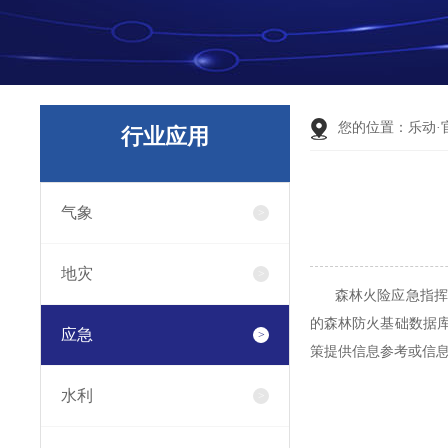
您的位置：
乐动·
行业应用
气象
地灾
森林火险应急指挥产
的森林防火基础数据
应急
策提供信息参考或信
水利