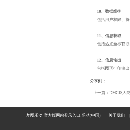
10、数据维护
包括用户权限、符号
11、信息获取
包括热点坐标获取
12、信息输出
包括图形打印输出、
分享到：
上一篇：
DMGIS
梦图乐动·官方版网站登录入口,乐动(中国)
|
关于我们
|