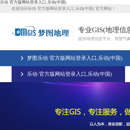
乐动·官方版网站登录入口,乐动(中国)
欢迎访问乐动·官方版网站登录入口,乐动(中国) 官方网站！
专业GIS(地理
提供地理信息平台、智慧气
梦图乐动·官方版网站登录入口,乐动(中国)
乐动·官方版网站登录入口,乐动(中国)