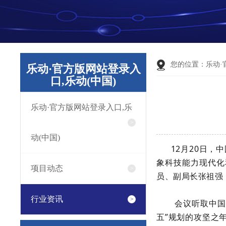
您的位置：
乐动·
乐动·官方版网站登录入
口,乐动(中国)
乐动·官方版网站登录入口,乐
动(中国)
12月20日，中
象科技能力现代化
项目动态
员、副局长张祖强
行业资讯
会议听取中国气象
五”规划的攻坚之