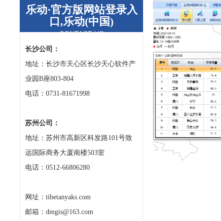
乐动·官方版网站登录入
口,乐动(中国)
CONTACT US
长沙公司：
地址：长沙市天心区长沙天心软件产
业园B座803-804
电话：0731-81671998
苏州公司：
地址：苏州市高新区科发路101号致
远国际商务大厦南楼503室
电话：0512-66806280
网址：tibetanyaks.com
邮箱：dmgis@163.com