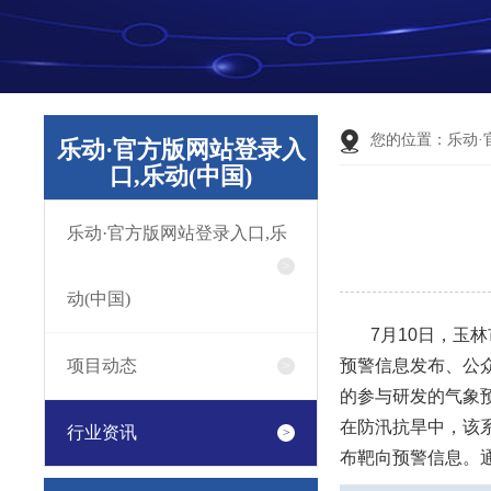
您的位置：
乐动·
乐动·官方版网站登录入
口,乐动(中国)
乐动·官方版网站登录入口,乐
动(中国)
7月10日，玉
项目动态
预警信息发布、公
的参与研发的气象
在防汛抗旱中，该
行业资讯
布靶向预警信息。