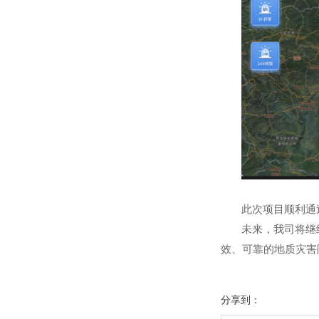
此次项目顺利通
未来，我司将继
效、可靠的地质灾害
分享到：