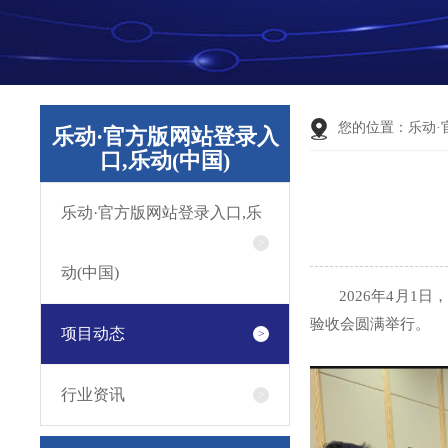
您的位置：
乐动·
乐动·官方版网站登录入
口,乐动(中国)
乐动·官方版网站登录入口,乐
动(中国)
202
6
年
4
月
1
日
验收会圆满举行。
项目动态
行业资讯