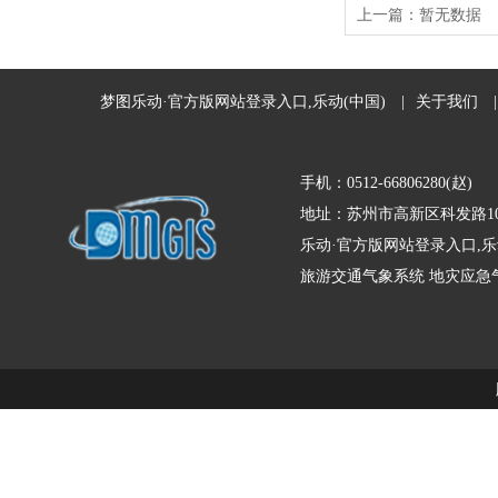
上一篇：
暂无数据
梦图乐动·官方版网站登录入口,乐动(中国)
|
关于我们
|
手机：0512-66806280(赵)
地址：苏州市高新区科发路10
乐动·官方版网站登录入口,乐
旅游交通气象系统
地灾应急