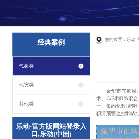
您的位置：
乐动·
经典案例
气象类
地灾类
金华市气象局
术、C/S和B/
其他类
一、集约化数据管
积涝预警监控和农
乐动·官方版网站登录入
口,乐动(中国)