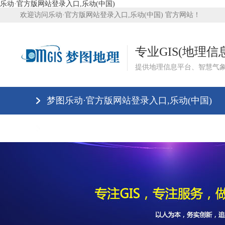
乐动·官方版网站登录入口,乐动(中国)
欢迎访问乐动·官方版网站登录入口,乐动(中国) 官方网站！
专业GIS(地理
提供地理信息平台、智慧气
梦图乐动·官方版网站登录入口,乐动(中国)
乐动·官方版网站登录入口,乐动(中国)