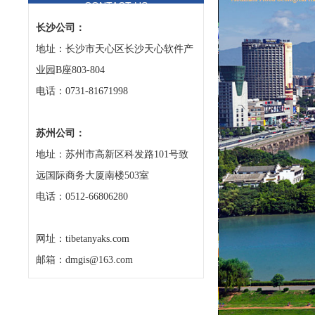
CONTACT US
长沙公司：
地址：长沙市天心区长沙天心软件产
业园B座803-804
电话：0731-81671998
苏州公司：
地址：苏州市高新区科发路101号致
远国际商务大厦南楼503室
电话：0512-66806280
网址：tibetanyaks.com
邮箱：dmgis@163.com