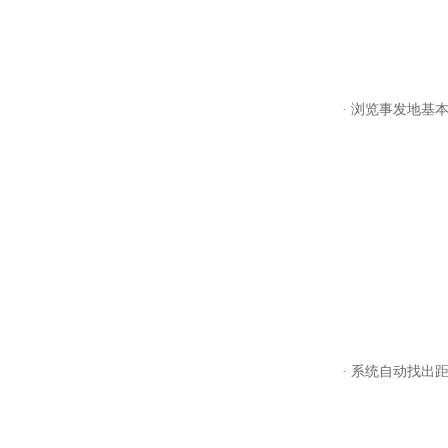
· 浏览事发地基本
· 系统自动找出距