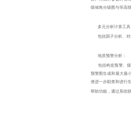
级倾角分级图与等高
多元分析计算工具
包括因子分析、对应
地质预警分析：
包括构造预警、煤厚
预警图生成和最大最
便进一步勘查和进行
帮助功能，通过系统