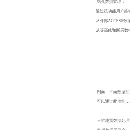
钻孔数据管理：
通过该功能用户能够
从外部ACCESS
从等高线和断层数据
剖面、平面数据互
可以通过此功能，发
三维地震数据处理