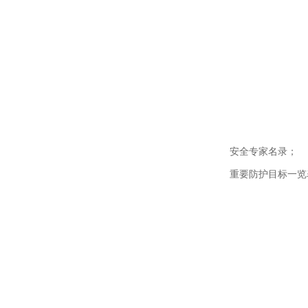
安全专家名录；
重要防护目标一览