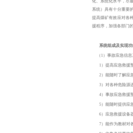
化、系统化水平，尽
系统）具有十分重要
提高煤矿有效应对各
援程序，加强各部门
系统组成及实现功
（1）事故应急信息
1）提高应急救援预
2）能随时了解应急
3）对各种危险源进
4）事故应急救援预
5）能随时提供应急
6）应急救援设备器
7）能作为教材对各