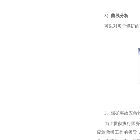
3）曲线分析
可以对每个煤矿的瓦
3、煤矿事故应急救
为了贯彻执行国务院
应急救援工作的领导