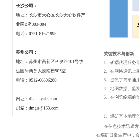
长沙公司：
地址：长沙市天心区长沙天心软件产
业园B座803-804
电话：0731-81671998
苏州公司：
关键技术与创新
地址：苏州市高新区科发路101号致
1、矿端代理服务器
远国际商务大厦南楼503室
2、在网络通讯上采
3、提供了简单通用
电话：0512-66806280
4、地图数据、监测数据
5、在浏览终端的监
网址：tibetanyaks.com
邮箱：dmgis@163.com
1、煤矿基本地理信
在信息技术迅猛发展
在煤矿日常生产中，