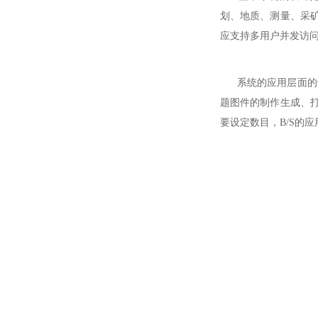
划、地质、测量、采
应支持多用户并发访
系统的应用层面的设计
题图件的制作生成、打
要设定数目，B/S的