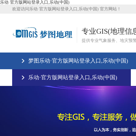
乐动·官方版网站登录入口,乐动(中国)
欢迎访问乐动·官方版网站登录入口,乐动(中国) 官方网站！
专业GIS(地理
提供专业气象服务、地灾预
梦图乐动·官方版网站登录入口,乐动(中国)
乐动·官方版网站登录入口,乐动(中国)