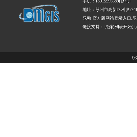
手机：18015596689(赵总)
地址：苏州市高新区科发路10
乐动·官方版网站登录入口,乐
链接支持：{链轮列表开始}{
版