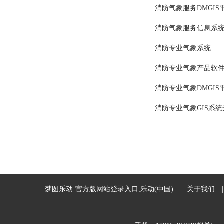
消防气象服务DMGIS
消防气象服务信息系
消防专业气象系统
消防专业气象产品软
消防专业气象DMGIS
消防专业气象GIS系统
梦图乐动·官方版网站登录入口,乐动(中国)
|
关于我们
|